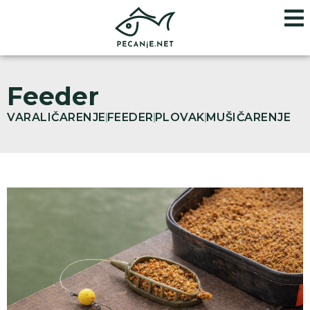
Feeder
VARALIČARENJE
FEEDER
PLOVAK
MUŠIČARENJE