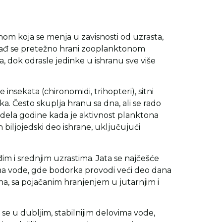
anom koja se menja u zavisnosti od uzrasta,
Mlađ se pretežno hrani zooplanktonom
ta, dok odrasle jedinke u ishranu sve više
insekata (chironomidi, trihopteri), sitni
jaka. Često skuplja hranu sa dna, ali se rado
 dela godine kada je aktivnost planktona
biljojedski deo ishrane, uključujući
đim i srednjim uzrastima. Jata se najčešće
ma vode, gde bodorka provodi veći deo dana
a, sa pojačanim hranjenjem u jutarnjim i
e u dubljim, stabilnijim delovima vode,