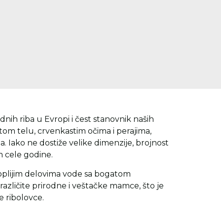
dnih riba u Evropi i čest stanovnik naših
stom telu, crvenkastim očima i perajima,
ta. Iako ne dostiže velike dimenzije, brojnost
m cele godine.
 toplijim delovima vode sa bogatom
a različite prirodne i veštačke mamce, što je
e ribolovce.