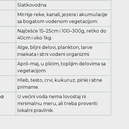
Slatkovodna
Mirnije reke, kanali, jezera i akumulacije
sa bogatom vodenom vegetacijom.
Najčešće 15–25cm i 100–300g, retko do
40cm i oko 1kg.
Alge, biljni delovi, plankton, larve
insekata i sitni vodeni organizmi.
April–maj, u plićim, toplijim delovima sa
vegetacijom.
Hleb, testo, crvi, kukuruz, pinki i sitne
primame.
na
U većini voda nema lovostaj ni
minimalnu meru, ali treba proveriti
lokalni pravilnik.