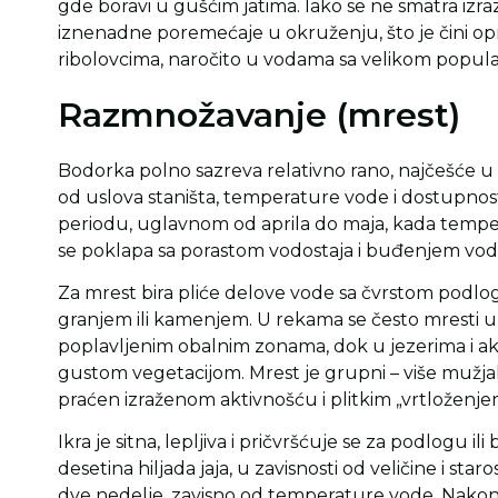
gde boravi u gušćim jatima. Iako se ne smatra izra
iznenadne poremećaje u okruženju, što je čini o
ribolovcima, naročito u vodama sa velikom popula
Razmnožavanje (mrest)
Bodorka polno sazreva relativno rano, najčešće u tre
od uslova staništa, temperature vode i dostupnos
periodu, uglavnom od aprila do maja, kada temper
se poklapa sa porastom vodostaja i buđenjem vod
Za mrest bira pliće delove vode sa čvrstom podl
granjem ili kamenjem. U rekama se često mresti u
poplavljenim obalnim zonama, dok u jezerima i aku
gustom vegetacijom. Mrest je grupni – više mužjaka 
praćen izraženom aktivnošću i plitkim „vrtloženje
Ikra je sitna, lepljiva i pričvršćuje se za podlogu il
desetina hiljada jaja, u zavisnosti od veličine i sta
dve nedelje, zavisno od temperature vode. Nakon i