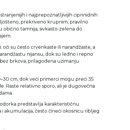
tranjenijih i najprepoznatljivijih ciprinidnih
spljošteno, prekriveno krupnim, pravilno
u obično tamnija, sivkasto-zelena do
jajem.
: oči su često crvenkaste ili narandžaste, a
narandžastu nijansu, dok su leđno i repno
), bez brkova, prilagođena uzimanju
0–30 cm, dok veći primerci mogu preći 35
e. Raste relativno sporo, ali je dugovečna
odama.
 bodorka predstavlja karakterističnu
a i akumulacija, često čineći okosnicu ribljeg