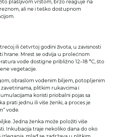
zito plašljivom vrstom, brzo reaguje na
preznom, ali ne i teško dostupnom
cijom.
ćoj ili četvrtoj godini života, u zavisnosti
ti hrane. Mrest se odvija u prolećnom
atura vode dostigne približno 12–18 °C, što
ene vegetacije.
ogom, obraslom vodenim biljem, potopljenim
 zavetrinama, plitkim rukavcima i
mulacijama koristi priobalni pojas sa
prati jednu ili više ženki, a proces je
m“ vode.
i biljke. Jedna ženka može položiti više
rosti. Inkubacija traje nekoliko dana do oko
zleganja, mlađ se zadržava u plitkim,