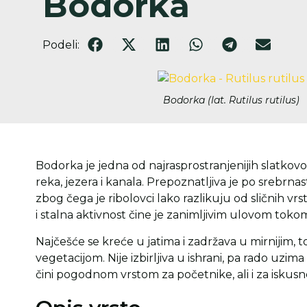
Bodorka
Podeli:
Bodorka (lat. Rutilus rutilus)
Bodorka je jedna od najrasprostranjenijih slatkovo
reka, jezera i kanala. Prepoznatljiva je po srebrna
zbog čega je ribolovci lako razlikuju od sličnih vrs
i stalna aktivnost čine je zanimljivim ulovom toko
Najčešće se kreće u jatima i zadržava u mirnijim,
vegetacijom. Nije izbirljiva u ishrani, pa rado uzim
čini pogodnom vrstom za početnike, ali i za iskusn