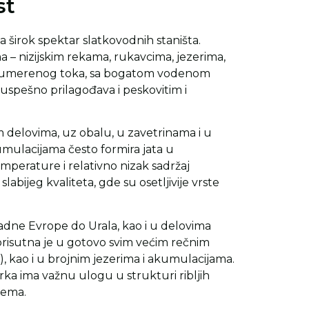
st
va širok spektar slatkovodnih staništa.
 – nizijskim rekama, rukavcima, jezerima,
de umerenog toka, sa bogatom vodenom
 uspešno prilagođava i peskovitim i
 delovima, uz obalu, u zavetrinama i u
umulacijama često formira jata u
mperature i relativno nizak sadržaj
abijeg kvaliteta, gde su osetljivije vrste
adne Evrope do Urala, kao i u delovima
i prisutna je u gotovo svim većim rečnim
), kao i u brojnim jezerima i akumulacijama.
orka ima važnu ulogu u strukturi ribljih
tema.