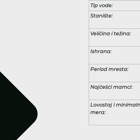
Tip vode:
Stanište:
Veličina i težina:
Ishrana:
Period mresta:
Najčešći mamci:
Lovostaj i minimal
mera: