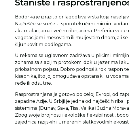
Stanište i rasprostranjeno
Bodorka je izrazito prilagodljiva vrsta koja naselja
Najčešće se sreće u sporotekućim i mirnim vodama
akumulacijama i većim ribnjacima. Preferira vo
vegetacijom i mešovitim ili muljevitim dnom, ali se
šljunkovitim podlogama.
U rekama se uglavnom zadržava u plićim i mirnijim
zonama sa slabijim protokom, dok u jezerima i ak
priobalnom pojasu. Dobro podnosi širok raspon te
kiseonika, što joj omogućava opstanak i u vodama sl
ređe ili odsutne.
Rasprostranjena je gotovo po celoj Evropi, od zap
zapadne Azije. U Srbiji je jedna od najčešćih riba 
sistemima (Dunav, Sava, Tisa, Velika i Južna Morava
Zbog svoje brojnosti i ekološke fleksibilnosti, bod
zajednica nizijskih i umerenih slatkovodnih ekosis