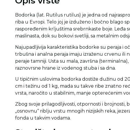
Opis vrste
Bodorka (lat. Rutilus rutilus) je jedna od najraspros
riba u Evropi. Telo joj je izduženo i bočno blago 
raspoređenim krljuštima srebrnkaste boje. Leđa s
maslinasta, dok su bokovi svetliji, sa metalnim ods
Najupadljivija karakteristika bodorke su peraja i oči
trbušna i analna peraja imaju izraženu crvenu ili 
peraje tamniji. Usta su mala, završna (terminalna
raznovrsne hrane iz vodenog stuba i sa dna.
U tipičnim uslovima bodorka dostiže dužinu od 2
cm i težinu od 1 kg, mada su takve ribe znatno ređ
vrsta, naročito u stabilnim, manje opterećenim v
Zbog svoje prilagodljivosti, otpornosti i brojnosti,
„osnovnu“ riblju vrstu mnogih nizijskih reka, jezer
fonda u takvim vodama.