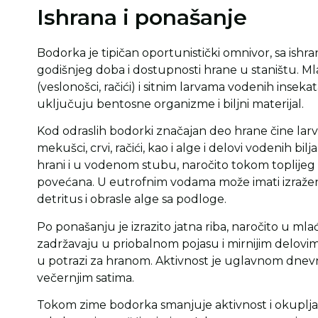
Ishrana i ponašanje
Bodorka je tipičan oportunistički omnivor, sa ishr
godišnjeg doba i dostupnosti hrane u staništu. 
(veslonošci, račići) i sitnim larvama vodenih inseka
uključuju bentosne organizme i biljni materijal.
Kod odraslih bodorki značajan deo hrane čine larve 
mekušci, crvi, račići, kao i alge i delovi vodenih bil
hrani i u vodenom stubu, naročito tokom toplijeg
povećana. U eutrofnim vodama može imati izražen 
detritus i obrasle alge sa podloge.
Po ponašanju je izrazito jatna riba, naročito u mla
zadržavaju u priobalnom pojasu i mirnijim delovi
u potrazi za hranom. Aktivnost je uglavnom dnevn
večernjim satima.
Tokom zime bodorka smanjuje aktivnost i okuplja s