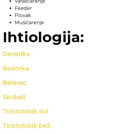
Varaličarenje
Feeder
Plovak
Mušičarenje
Ihtiologija:
Deverika
Bodorka
Balavac
Skobalj
Tolstolobik sivi
Tolstolobik beli